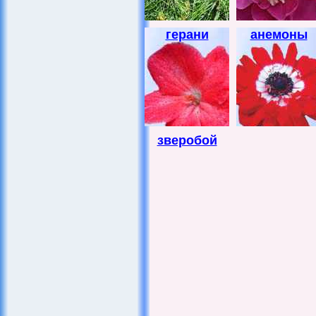
герани
анемоны
зверобой