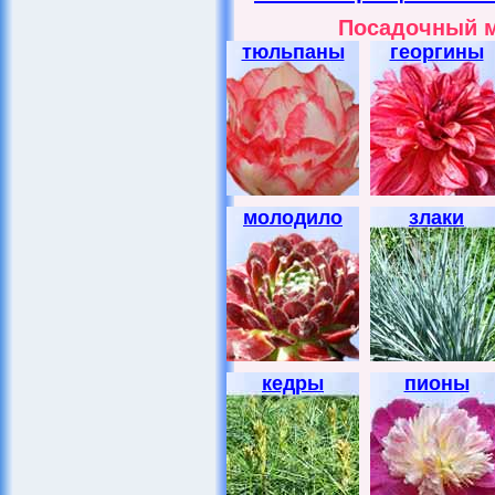
Посадочный м
тюльпаны
георгины
молодило
злаки
кедры
пионы